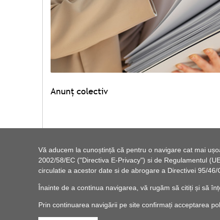
Anunț colectiv
Vezi lista de documente
Vă aducem la cunoștință că pentru o navigare cat mai ușoară
2002/58/EC ("Directiva E-Privacy") si de Regulamentul (UE) 
circulatie a acestor date si de abrogare a Directivei 95/
Înainte de a continua navigarea, vă rugăm să citiți și să înț
1
2
>
»
Prin continuarea navigării pe site confirmați acceptarea politi