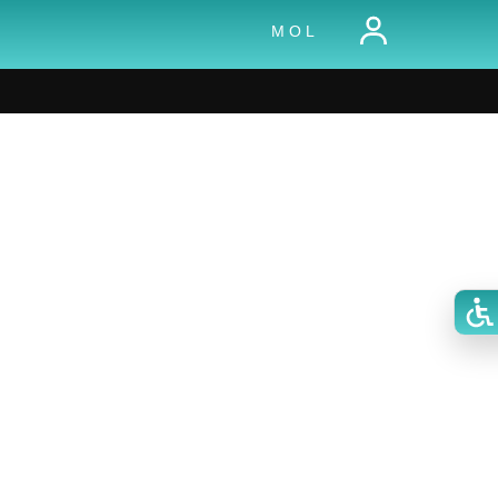
M O L