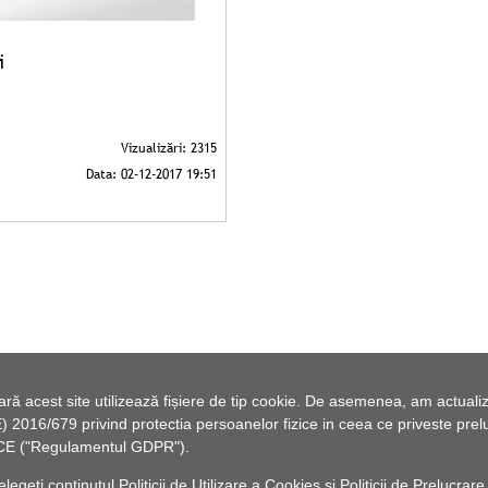
i
 acest site utilizează fișiere de tip cookie. De asemenea, am actualiza
2016/679 privind protectia persoanelor fizice in ceea ce priveste preluc
46/CE ("Regulamentul GDPR").
elegeți conținutul
Politicii de Utilizare a Cookies
și
Politicii de Prelucrare