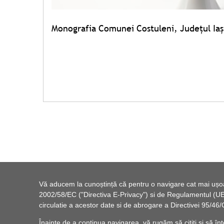
Monografia Comunei Costuleni, Judeţul Iaș
Vă aducem la cunoștință că pentru o navigare cat mai ușoară
2002/58/EC ("Directiva E-Privacy") si de Regulamentul (UE) 
circulatie a acestor date si de abrogare a Directivei 95/
Înainte de a continua navigarea, vă rugăm să citiți și să înț