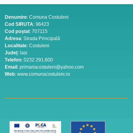
Denumire
: Comuna Costuleni
Cod SIRUTA
: 96423
Cod poștal
: 707115
Adresa
: Strada Principală
Localitate
: Costuleni
Județ
: Iași
Telefon
: 0232 291.600
Email
: primariacostuleni@yahoo.com
Web
: www.comunacostuleni.ro