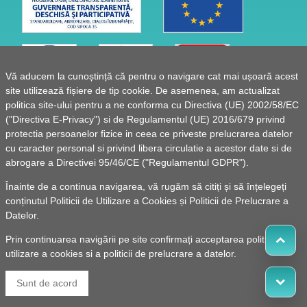
Vă aducem la cunoștință că pentru o navigare cat mai ușoară acest
site utilizează fișiere de tip cookie. De asemenea, am actualizat
politica site-ului pentru a ne conforma cu Directiva (UE) 2002/58/EC
("Directiva E-Privacy") si de Regulamentul (UE) 2016/679 privind
protectia persoanelor fizice in ceea ce priveste prelucrarea datelor
cu caracter personal si privind libera circulatie a acestor date si de
abrogare a Directivei 95/46/CE ("Regulamentul GDPR").
Înainte de a continua navigarea, vă rugăm să citiți și să înțelegeți
conținutul
Politicii de Utilizare a Cookies
și
Politicii de Prelucrare a
Datelor
.
Prin continuarea navigării pe site confirmați acceptarea politicii de
utilizare a cookies si a politicii de prelucrare a datelor.
© 2010 -
Powered by Pancarpatica Invest
|
Termeni de
Sunt de acord
utilizare