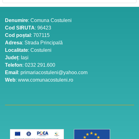
Denumire
: Comuna Costuleni
Cod SIRUTA
: 96423
Cod poștal
: 707115
Adresa
: Strada Principală
Localitate
: Costuleni
Județ
: Iași
Telefon
: 0232 291.600
Email
: primariacostuleni@yahoo.com
Web
: www.comunacostuleni.ro