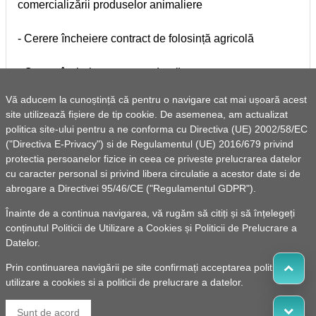
comercializării produselor animaliere
- Cerere încheiere contract de folosință agricolă
- Cerere încheiere contract de pășunat
Vă aducem la cunoștință că pentru o navigare cat mai ușoară acest
- Cerere încheiere contract de folosință pentru vatră de
site utilizează fișiere de tip cookie. De asemenea, am actualizat
stupină
politica site-ului pentru a ne conforma cu Directiva (UE) 2002/58/EC
("Directiva E-Privacy") si de Regulamentul (UE) 2016/679 privind
Arhivă
protectia persoanelor fizice in ceea ce priveste prelucrarea datelor
cu caracter personal si privind libera circulatie a acestor date si de
abrogare a Directivei 95/46/CE ("Regulamentul GDPR").
- Cerere eliberare documente din arhivă
Înainte de a continua navigarea, vă rugăm să citiți și să înțelegeți
conținutul
Politicii de Utilizare a Cookies
și
Politicii de Prelucrare a
Urbanism
Datelor
.
Prin continuarea navigării pe site confirmați acceptarea politicii de
- Cerere pentru înscriere în registrul de evidență a
utilizare a cookies si a politicii de prelucrare a datelor.
sistemelor individuale adecvate de colectare și epurare
a apelor uzate la nivelul comunei
Sunt de acord